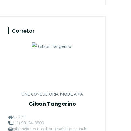
Corretor
ONE CONSULTORIA IMOBILIARIA
Gilson Tangerino
57.275
(11) 98124-3800
gilson@oneconsultoriaimobiliaria.com.br