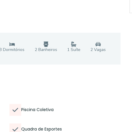
3
Dormitório
s
2
Banheiro
s
1
Suíte
2
Vaga
s
Piscina Coletiva
Quadra de Esportes