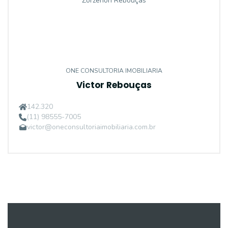
ONE CONSULTORIA IMOBILIARIA
Victor Rebouças
142.320
(11) 98555-7005
victor@oneconsultoriaimobiliaria.com.br