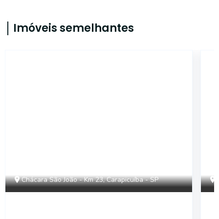
Imóveis semelhantes
ONE7492
Chácara São João - Km 23, Carapicuíba - SP