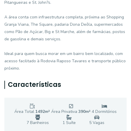
Pitangueiras e St. John?s.
A área conta com infraestrutura completa, próxima ao Shopping
Granja Viana, The Square, padaria Dona Deôla, supermercados
como Pão de Açúcar, Big e St Marche, além de farmácias, postos
de gasolina e demais serviços.
Ideal para quem busca morar em um bairro bem localizado, com
acesso facilitado à Rodovia Raposo Tavares e transporte público
próximo.
Características
Área Total
1492
m²
Área Privativa
390
m²
4
Dormitório
s
7
Banheiro
s
1
Suíte
5
Vaga
s