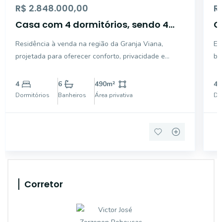
R$ 2.848.000,00
R
Casa com 4 dormitórios, sendo 4
C
suítes para venda - Granja Viana-
d
Residência à venda na região da Granja Viana,
Es
Cotia/SP
P
projetada para oferecer conforto, privacidade e
ba
C
integração com a natureza. Com 490 m² de área
pe
construída em um amplo terreno de 1.355 m², o
com a n
4
6
490
m²
4
imóvel reúne ambientes espaçosos, excelente
es
Dormitórios
Banheiros
Área privativa
Do
iluminação natural e uma
pr
Corretor