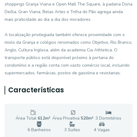
shoppings Granja Viana e Open Mall The Square, à padaria Dona
Deôla, Gran Viana, Belas Artes e Trilha do Pão agrega ainda
mais praticidade ao dia a dia dos moradores.
A localização privilegiada também oferece proximidade com o
miolo da Granja e colégios renomados como Objetivo, Rio Branco,
Anglo, Cultura Inglesa, além da academia Cia Athletica. O
transporte público está disponível próximo à portaria do
condomínio e a região conta com vasto comércio local, incluindo
supermercados, farmácias, postos de gasolina e revistarias.
Características
Área Total
612
m²
Área Privativa
520
m²
3
Dormitório
s
6
Banheiro
s
3
Suíte
s
4
Vaga
s