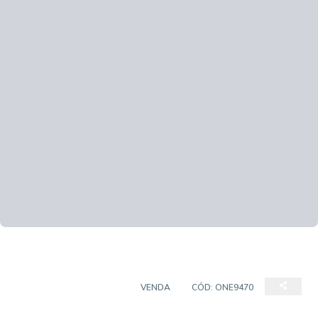
CASA EM CONDOMÍNIO
VENDA
CÓD:
ONE9470