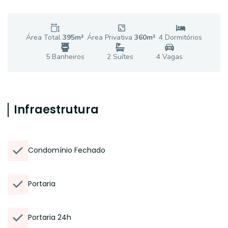
Área Total
395
m²
Área Privativa
360
m²
4
Dormitório
s
5
Banheiro
s
2
Suíte
s
4
Vaga
s
Infraestrutura
Condomínio Fechado
Portaria
Portaria 24h