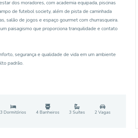
-estar dos moradores, com academia equipada, piscinas
e campo de futebol society, além de pista de caminhada
stas, salão de jogos e espaço gourmet com churrasqueira.
um paisagismo que proporciona tranquilidade e contato
onforto, segurança e qualidade de vida em um ambiente
alto padrão.
3
Dormitório
s
4
Banheiro
s
3
Suíte
s
2
Vaga
s