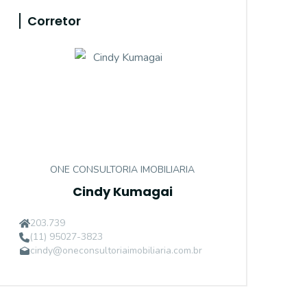
Corretor
ONE CONSULTORIA IMOBILIARIA
Cindy Kumagai
203.739
(11) 95027-3823
cindy@oneconsultoriaimobiliaria.com.br