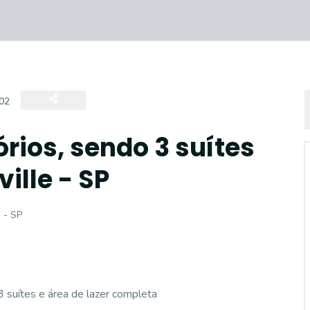
02
rios, sendo 3 suítes
ille - SP
 - SP
3 suítes e área de lazer completa