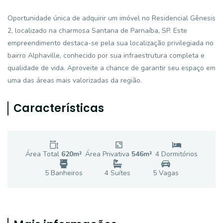
Oportunidade única de adquirir um imóvel no Residencial Gênesis
2, localizado na charmosa Santana de Parnaíba, SP. Este
empreendimento destaca-se pela sua localização privilegiada no
bairro Alphaville, conhecido por sua infraestrutura completa e
qualidade de vida. Aproveite a chance de garantir seu espaço em
uma das áreas mais valorizadas da região.
Características
Área Total
620
m²
Área Privativa
546
m²
4
Dormitório
s
5
Banheiro
s
4
Suíte
s
5
Vaga
s