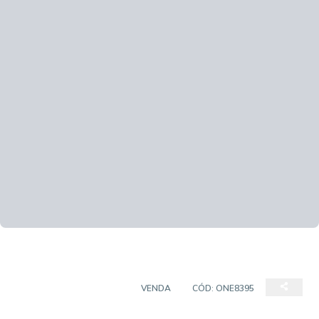
CASA EM CONDOMÍNIO
VENDA
CÓD:
ONE8395