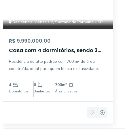
Residencial Gênesis 2, Santana de Parnaíba - SP
R$ 9.990.000,00
Casa com 4 dormitórios, sendo 3
suítes para venda - Santana de
Residência de alto padrão com 700 m² de área
Parnaíba - SP
construída, ideal para quem busca exclusividade,
conforto e sofisticação em um dos condomínios mais
valorizados da região. O imóvel foi projetado para
4
6
700
m²
oferecer integração dos ambientes, excelente
Dormitórios
Banheiros
Área privativa
iluminação nat