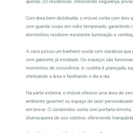
apenas 20 residências, oferecendo segurança, priva
Com área bem distribuída, o imóvel conta com dois 
com guarda-corpo em vidro temperado, garantindo co
dormitórios recebem excelente iluminação e ventila
A casa possui um banheiro social com claraboia que 
com gabinete já instalado. Os espaços são funcionais
momentos de convivência. A cozinha é planejada, e
otimizando a área e facilitando o dia a dia.
Na parte externa, o imóvel oferece uma área de serv
ambiente gourmet ou espaço de lazer personalizado
em breve. O condomínio conta com portaria remota, c
churrasqueira de uso coletivo, oferecendo tranquilid