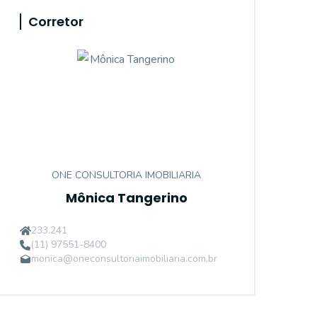
Corretor
ONE CONSULTORIA IMOBILIARIA
Mônica Tangerino
233.241
(11) 97551-8400
monica@oneconsultoriaimobiliaria.com.br