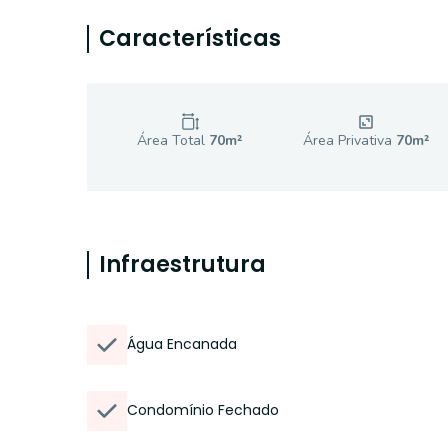
Características
Área Total
70
m²
Área Privativa
70
m²
Infraestrutura
Água Encanada
Condomínio Fechado