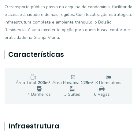
O transporte público passa na esquina do condomínio, facilitando
o acesso à cidade e demais regiões. Com localização estratégica,
infraestrutura completa e ambiente tranquilo, o Bolsão
Residencial é uma excelente opção para quem busca conforto e
praticidade na Granja Viana.
Características
Área Total
200
m²
Área Privativa
129
m²
3
Dormitório
s
4
Banheiro
s
3
Suíte
s
6
Vaga
s
Infraestrutura