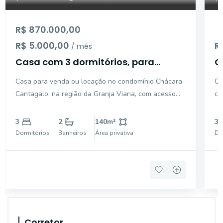
R$ 870.000,00
R$ 5.000,00
R
/ mês
Casa com 3 dormitórios, para
C
venda ou locação - Granja Viana -
s
Casa para venda ou locação no condomínio Chácara
Ca
Cotia - SP
C
Cantagalo, na região da Granja Viana, com acesso
co
pelo km 25 da Rodovia Raposo Tavares. Localizada
Ca
em um bolsão residencial com portaria e segurança
re
3
2
140
m²
3
24 horas, em uma rua tranquila e arborizada, oferece
ac
Dormitórios
Banheiros
Área privativa
Do
fácil
co
Corretor