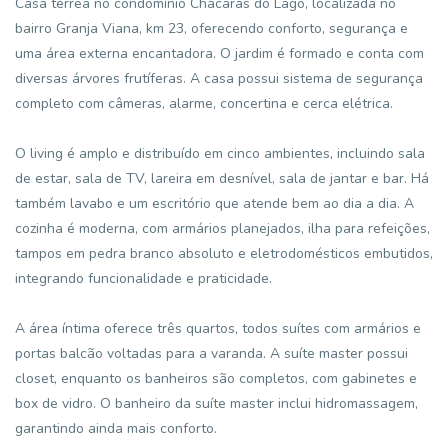
Casa térrea no condomínio Chácaras do Lago, localizada no
bairro Granja Viana, km 23, oferecendo conforto, segurança e
uma área externa encantadora. O jardim é formado e conta com
diversas árvores frutíferas. A casa possui sistema de segurança
completo com câmeras, alarme, concertina e cerca elétrica.
O living é amplo e distribuído em cinco ambientes, incluindo sala
de estar, sala de TV, lareira em desnível, sala de jantar e bar. Há
também lavabo e um escritório que atende bem ao dia a dia. A
cozinha é moderna, com armários planejados, ilha para refeições,
tampos em pedra branco absoluto e eletrodomésticos embutidos,
integrando funcionalidade e praticidade.
A área íntima oferece três quartos, todos suítes com armários e
portas balcão voltadas para a varanda. A suíte master possui
closet, enquanto os banheiros são completos, com gabinetes e
box de vidro. O banheiro da suíte master inclui hidromassagem,
garantindo ainda mais conforto.