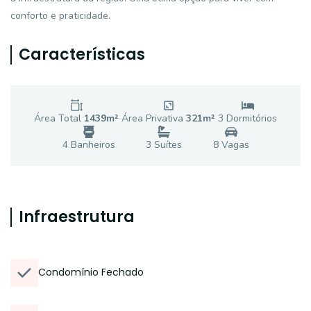
conforto e praticidade.
Características
Área Total
1439
m²
Área Privativa
321
m²
3
Dormitório
s
4
Banheiro
s
3
Suíte
s
8
Vaga
s
Infraestrutura
Condomínio Fechado