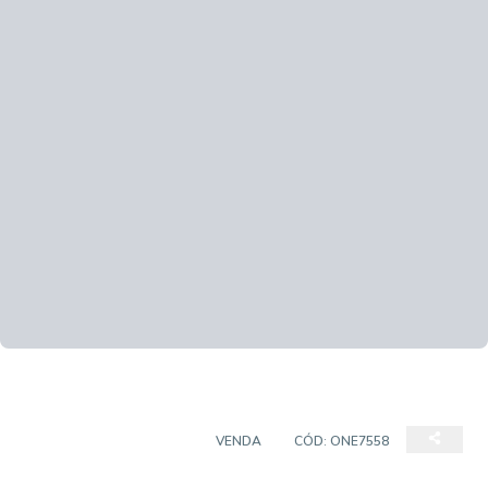
CASA EM CONDOMÍNIO
VENDA
CÓD:
ONE7558