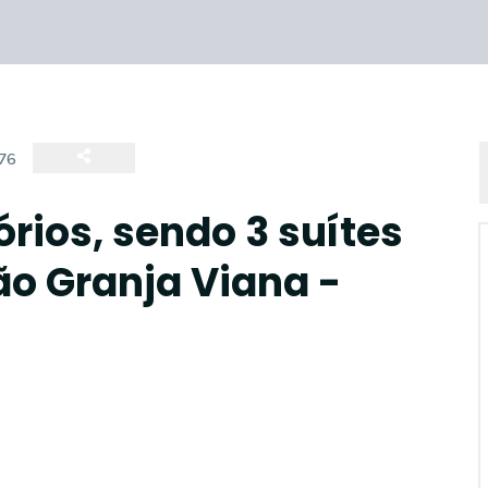
76
rios, sendo 3 suítes
ão Granja Viana -