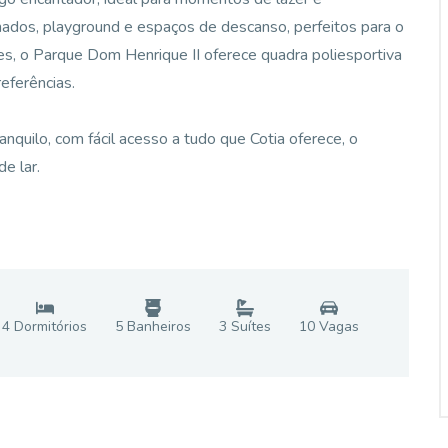
dos, playground e espaços de descanso, perfeitos para o
s, o Parque Dom Henrique II oferece quadra poliesportiva
eferências.
quilo, com fácil acesso a tudo que Cotia oferece, o
e lar.
4
Dormitório
s
5
Banheiro
s
3
Suíte
s
10
Vaga
s