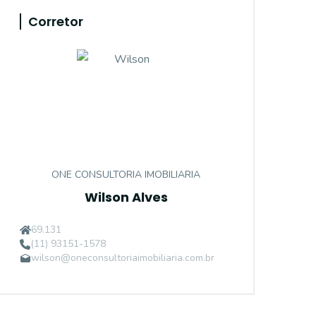
Corretor
ONE CONSULTORIA IMOBILIARIA
Wilson Alves
69.131
(11) 93151-1578
wilson@oneconsultoriaimobiliaria.com.br