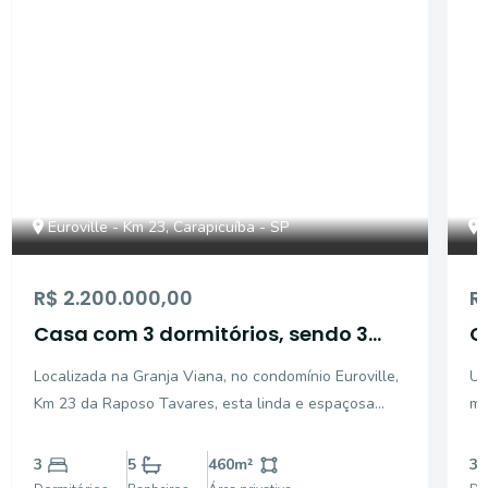
Euroville - Km 23, Carapicuíba - SP
R$ 2.200.000,00
R
Casa com 3 dormitórios, sendo 3
C
suítes para venda - Granja Viana -
s
Localizada na Granja Viana, no condomínio Euroville,
Um
Cotia - SP
C
Km 23 da Raposo Tavares, esta linda e espaçosa
mo
residência em condomínio fechado oferece
Es
acabamento impecável e está rodeada por uma
Co
3
5
460
m²
3
maravilhosa área verde. Ao entrar, você encontra um
Ta