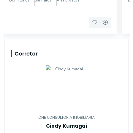
Dormitórios
Banheiros
Área privativa
Do
elegante hall de e
fác
Corretor
ONE CONSULTORIA IMOBILIARIA
Cindy Kumagai