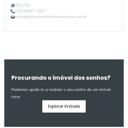
203.739
(11) 95027-3823
cindy@oneconsultoriaimobiliaria.com.br
Procurando o imóvel dos sonhos?
Podemos ajudá-lo a realizar o seu sonho de um imóvel
novo
Explorar Imóveis