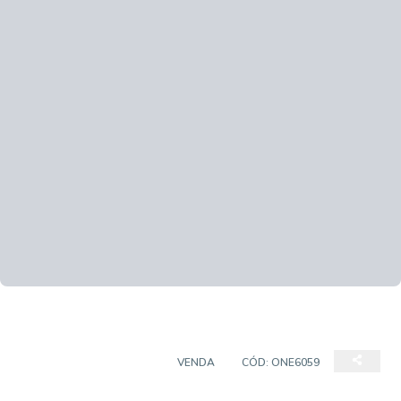
CASA EM CONDOMÍNIO
VENDA
CÓD:
ONE6059