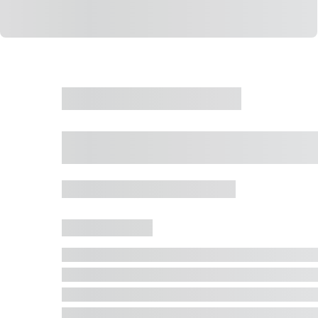
CASA
VENDA
CÓD: 19327
Casa 5 Dormitórios 
Jurerê Internacional, Florianópolis - SC