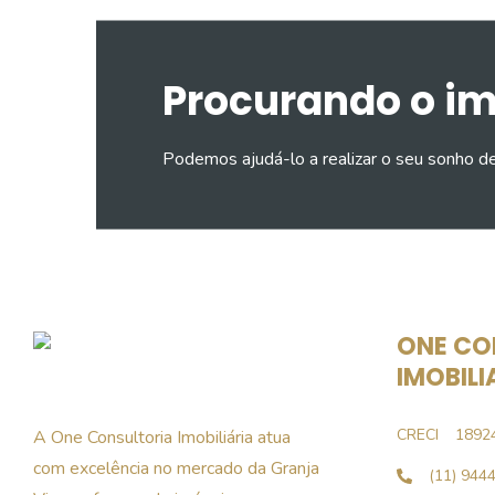
Procurando o i
Podemos ajudá-lo a realizar o seu sonho d
ONE CO
IMOBILI
CRECI
1892
A One Consultoria Imobiliária atua
com excelência no mercado da Granja
(11) 944