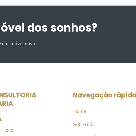
móvel dos sonhos?
e um imóvel novo
NSULTORIA
Navegação rápid
ARIA
Home
4J
Sobre nós
42-3800