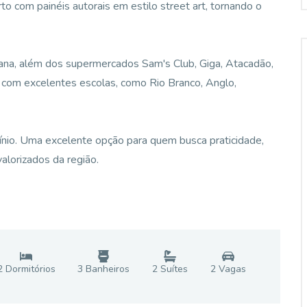
to com painéis autorais em estilo street art, tornando o
ana, além dos supermercados Sam's Club, Giga, Atacadão,
com excelentes escolas, como Rio Branco, Anglo,
ínio. Uma excelente opção para quem busca praticidade,
alorizados da região.
2
Dormitório
s
3
Banheiro
s
2
Suíte
s
2
Vaga
s