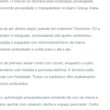
to. O imóvel se destaca pela localização privilegiada
recendo privacidade e tranquilidade no bairro Granja Viana,
ada de pé-direito duplo, parede em mármore Travertino 3D e
é amplo e integrado, acomodando até quatro ambientes,
lanejada e equipada com eletrodomésticos da marca
ando praticidade e estilo para o dia a dia.
te do primeiro andar conta com closet, enquanto a suíte
armários sob medida e persiana elétrica. A terceira suíte,
rtida com facilidade. Todos os banheiros têm acabamento
nichos embutidos.
es, automação preparada para comando de voz via Alexa e
ece quintal com solarium, ducha e espaço para lazer. Conta