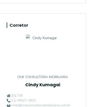
Corretor
ONE CONSULTORIA IMOBILIARIA
Cindy Kumagai
203.739
(11) 95027-3823
cindy@oneconsultoriaimobiliaria.com.br