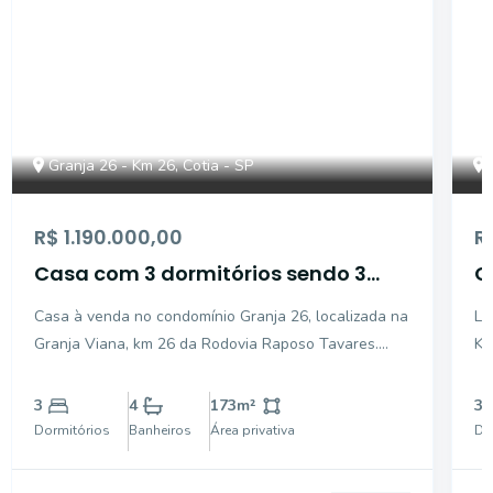
Granja 26 - Km 26, Cotia - SP
R$ 1.190.000,00
R
Casa com 3 dormitórios sendo 3
C
suítes à venda - Granja Viana -
s
Casa à venda no condomínio Granja 26, localizada na
Li
Cotia/SP
C
Granja Viana, km 26 da Rodovia Raposo Tavares.
Km
Esta charmosa residência de esquina ocupa uma
ar
posição privilegiada dentro do bairro, com vista
ru
3
4
173
m²
3
permanente para a mata e integração total com a
qualid
Dormitórios
Banheiros
Área privativa
Do
natureza. A á
in