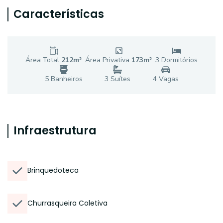
Características
Área Total
212
m²
Área Privativa
173
m²
3
Dormitório
s
5
Banheiro
s
3
Suíte
s
4
Vaga
s
Infraestrutura
Brinquedoteca
Churrasqueira Coletiva