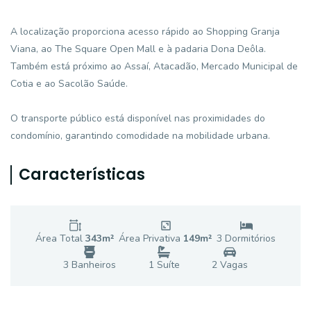
A localização proporciona acesso rápido ao Shopping Granja
Viana, ao The Square Open Mall e à padaria Dona Deôla.
Também está próximo ao Assaí, Atacadão, Mercado Municipal de
Cotia e ao Sacolão Saúde.
O transporte público está disponível nas proximidades do
condomínio, garantindo comodidade na mobilidade urbana.
Características
Área Total
343
m²
Área Privativa
149
m²
3
Dormitório
s
3
Banheiro
s
1
Suíte
2
Vaga
s