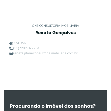
ONE CONSULTORIA IMOBILIARIA
Renata Gonçalves
274.956
(11) 99853-7754
renata@oneconsultoriaimobiliaria.com.br
Procurando o imóvel dos sonhos?