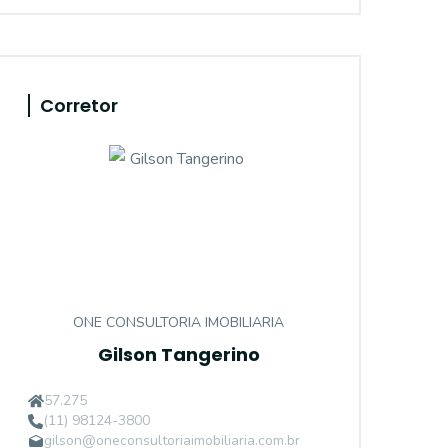
Corretor
ONE CONSULTORIA IMOBILIARIA
Gilson Tangerino
57.275
(11) 98124-3800
gilson@oneconsultoriaimobiliaria.com.br