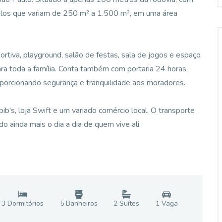
plos que variam de 250 m² a 1.500 m², em uma área
ortiva, playground, salão de festas, sala de jogos e espaço
ara toda a família. Conta também com portaria 24 horas,
oporcionando segurança e tranquilidade aos moradores.
ib's, loja Swift e um variado comércio local. O transporte
o ainda mais o dia a dia de quem vive ali.
3
Dormitório
s
5
Banheiro
s
2
Suíte
s
1
Vaga