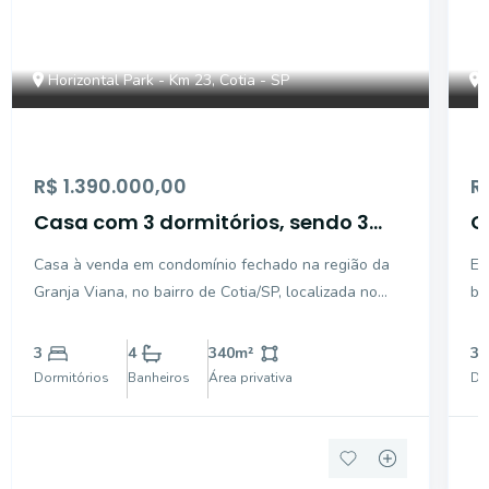
Horizontal Park - Km 23, Cotia - SP
R$ 1.390.000,00
R
Casa com 3 dormitórios, sendo 3
C
suítes à venda - Granja Viana -
s
Casa à venda em condomínio fechado na região da
Ex
Cotia/SP
Granja Viana, no bairro de Cotia/SP, localizada no
ba
Condomínio Horizontal Park, Km 23 da Raposo
ár
Tavares. Esta residência de projeto contemporâneo
el
3
4
340
m²
3
combina elegância, conforto e excelente
qu
Dormitórios
Banheiros
Área privativa
Do
aproveitamento da
ma