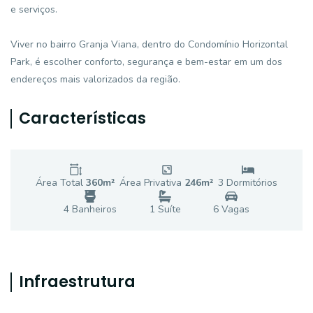
e serviços.
Viver no bairro Granja Viana, dentro do Condomínio Horizontal
Park, é escolher conforto, segurança e bem-estar em um dos
endereços mais valorizados da região.
Características
Área Total
360
m²
Área Privativa
246
m²
3
Dormitório
s
4
Banheiro
s
1
Suíte
6
Vaga
s
Infraestrutura