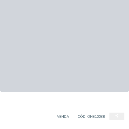
CASA EM CONDOMÍNIO
VENDA
CÓD:
ONE10038