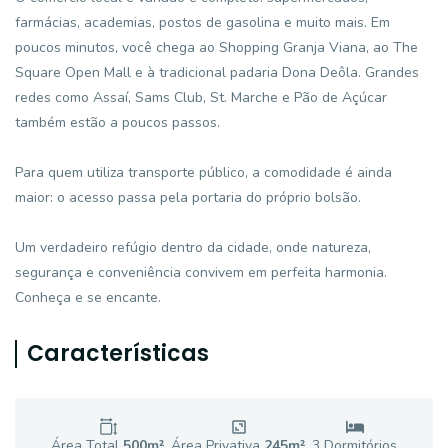
farmácias, academias, postos de gasolina e muito mais. Em
poucos minutos, você chega ao Shopping Granja Viana, ao The
Square Open Mall e à tradicional padaria Dona Deôla. Grandes
redes como Assaí, Sams Club, St. Marche e Pão de Açúcar
também estão a poucos passos.
Para quem utiliza transporte público, a comodidade é ainda
maior: o acesso passa pela portaria do próprio bolsão.
Um verdadeiro refúgio dentro da cidade, onde natureza,
segurança e conveniência convivem em perfeita harmonia.
Conheça e se encante.
Características
Área Total
500
m²
Área Privativa
245
m²
3
Dormitório
s