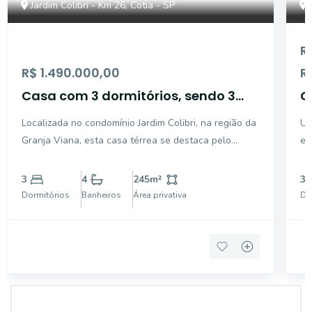
Jardim Colibri - Km 26, Cotia - SP
R
R$ 1.490.000,00
R
Casa com 3 dormitórios, sendo 3
C
suítes para venda - Granja Viana -
s
Localizada no condomínio Jardim Colibri, na região da
Um
Cotia - SP
C
Granja Viana, esta casa térrea se destaca pelo
en
projeto contemporâneo e pela implantação
co
totalmente horizontal, valorizando a integração dos
po
3
4
245
m²
3
ambientes, a funcionalidade e a conexão com o
at
Dormitórios
Banheiros
Área privativa
Do
jardim em um ba
de