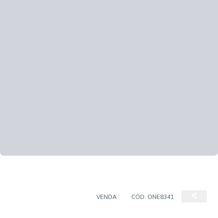
CASA EM CONDOMÍNIO
VENDA
CÓD:
ONE8341