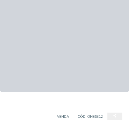
CASA EM CONDOMÍNIO
VENDA
CÓD:
ONE6512