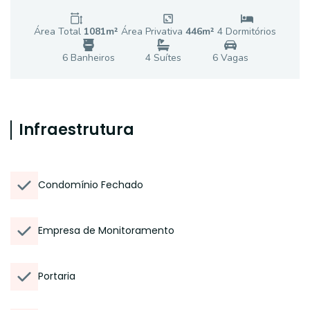
Área Total
1081
m²
Área Privativa
446
m²
4
Dormitório
s
6
Banheiro
s
4
Suíte
s
6
Vaga
s
Infraestrutura
Condomínio Fechado
Empresa de Monitoramento
Portaria