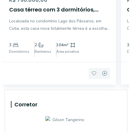
Casa térrea com 3 dormitórios,
C
sendo 1 suíte para venda - Cotia/SP
s
Localizada no condomínio Lago dos Pássaros, em
Lo
-
Cotia, esta casa nova totalmente térrea é a escolha
Co
ideal para quem valoriza praticidade, conforto e um
id
estilo de vida moderno em um dos endereços mais
es
3
2
104
m²
3
procurados da região. Com projeto contemporâneo e
pr
Dormitórios
Banheiros
Área privativa
Do
acabam
ac
Corretor