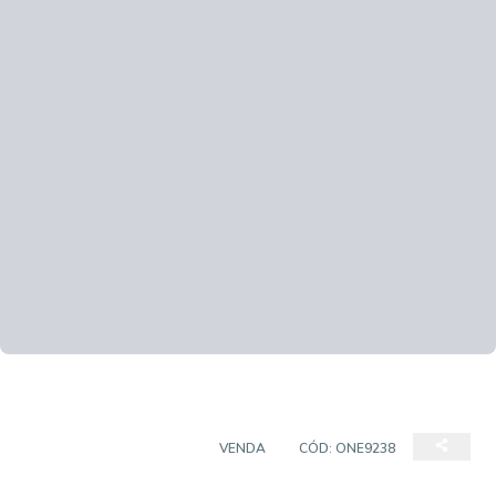
CASA EM CONDOMÍNIO
VENDA
CÓD:
ONE9238