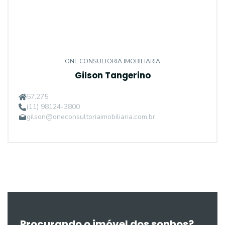
ONE CONSULTORIA IMOBILIARIA
Gilson Tangerino
57.275
(11) 98124-3800
gilson@oneconsultoriaimobiliaria.com.br
Procurando o imóvel dos sonhos?