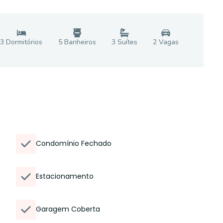
3
Dormitório
s
5
Banheiro
s
3
Suíte
s
2
Vaga
s
Condomínio Fechado
Estacionamento
Garagem Coberta