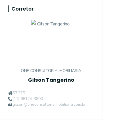
Corretor
ONE CONSULTORIA IMOBILIARIA
Gilson Tangerino
57.275
(11) 98124-3800
gilson@oneconsultoriaimobiliaria.com.br