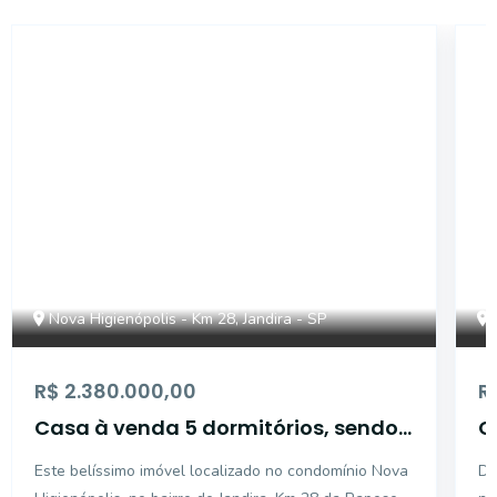
CA4998
Nova Higienópolis - Km 28, Jandira - SP
R$ 2.380.000,00
R
Casa à venda 5 dormitórios, sendo
C
4 suítes- Granja Viana - Jandira/SP
suí
Este belíssimo imóvel localizado no condomínio Nova
De
J