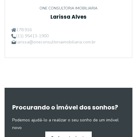
ONE CONSULTORIA IMOBILIARIA
Larissa Alves
178.916
(11) 95413-1900
larissa@oneconsultoriaimobiliaria.com.br
Procurando o imóvel dos sonhos?
Podemos ajudá-lo a realizar o seu sonho de um imóvel
novo