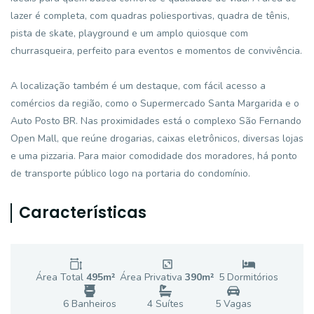
lazer é completa, com quadras poliesportivas, quadra de tênis,
pista de skate, playground e um amplo quiosque com
churrasqueira, perfeito para eventos e momentos de convivência.
A localização também é um destaque, com fácil acesso a
comércios da região, como o Supermercado Santa Margarida e o
Auto Posto BR. Nas proximidades está o complexo São Fernando
Open Mall, que reúne drogarias, caixas eletrônicos, diversas lojas
e uma pizzaria. Para maior comodidade dos moradores, há ponto
de transporte público logo na portaria do condomínio.
Características
Área Total
495
m²
Área Privativa
390
m²
5
Dormitório
s
6
Banheiro
s
4
Suíte
s
5
Vaga
s