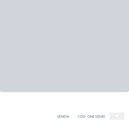
CASA EM CONDOMÍNIO
VENDA
CÓD:
ONE10340