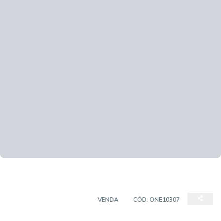
CASA EM CONDOMÍNIO
VENDA
CÓD:
ONE10307