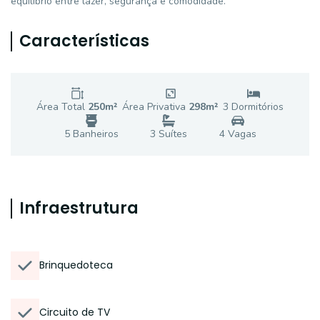
equilíbrio entre lazer, segurança e comodidade.
Características
Área Total
250
m²
Área Privativa
298
m²
3
Dormitório
s
5
Banheiro
s
3
Suíte
s
4
Vaga
s
Infraestrutura
Brinquedoteca
Circuito de TV