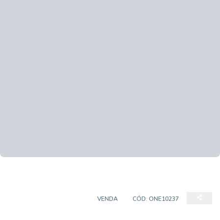
CASA EM CONDOMÍNIO
VENDA
CÓD:
ONE10237