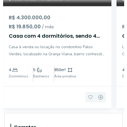
R$ 4.300.000,00
R$ 19.850,00
R
/ mês
Casa com 4 dormitórios, sendo 4
C
suítes para venda ou locação -
s
Casa à venda ou locação no condomínio Palos
Li
Granja Viana - Cotia
C
Verdes, localizado na Granja Viana, bairro conhecido
Granja
pela qualidade de vida e contato com a natureza. O
Vi
imóvel possui uma ampla área e ambientes bem
re
4
5
850
m²
4
distribuídos, garantindo conforto e sofisticação. São
re
Dormitórios
Banheiros
Área privativa
Do
4 qu
Co