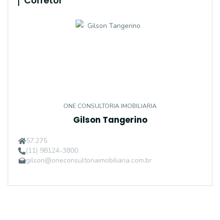
Corretor
ONE CONSULTORIA IMOBILIARIA
Gilson Tangerino
57.275
(11) 98124-3800
gilson@oneconsultoriaimobiliaria.com.br