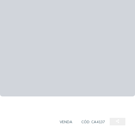
CASA EM CONDOMÍNIO
VENDA
CÓD:
CA4137