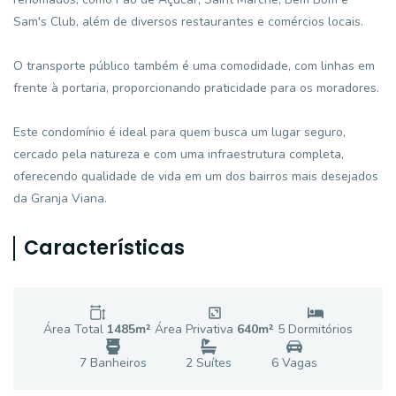
Sam's Club, além de diversos restaurantes e comércios locais.
O transporte público também é uma comodidade, com linhas em
frente à portaria, proporcionando praticidade para os moradores.
Este condomínio é ideal para quem busca um lugar seguro,
cercado pela natureza e com uma infraestrutura completa,
oferecendo qualidade de vida em um dos bairros mais desejados
da Granja Viana.
Características
Área Total
1485
m²
Área Privativa
640
m²
5
Dormitório
s
7
Banheiro
s
2
Suíte
s
6
Vaga
s