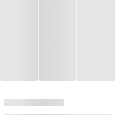
CASA
VENDA
CÓD: 19327