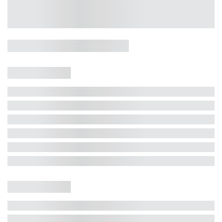
Casa 5 Dormitórios e Jacuzzi -
Jurerê
Jurerê Internacional, Florianópolis - SC