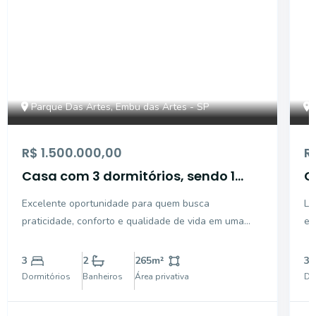
Parque Das Artes, Embu das Artes - SP
R$ 1.500.000,00
R
Casa com 3 dormitórios, sendo 1
C
suíte para venda - Granja Viana -
s
Excelente oportunidade para quem busca
Lo
Embu das Artes - SP
E
praticidade, conforto e qualidade de vida em uma
e 
das melhores regiões da Granja Viana. Localizada em
be
uma rua sem saída dentro de condomínio fechado,
co
3
2
265
m²
3
esta charmosa casa térrea oferece ambientes
be
Dormitórios
Banheiros
Área privativa
Do
amplos, bem iluminados
es