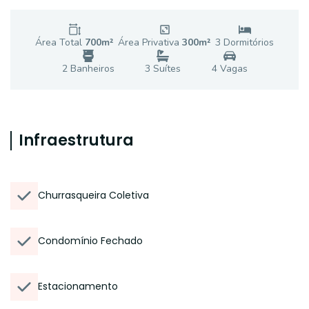
Área Total
700
m²
Área Privativa
300
m²
3
Dormitório
s
2
Banheiro
s
3
Suíte
s
4
Vaga
s
Infraestrutura
Churrasqueira Coletiva
Condomínio Fechado
Estacionamento