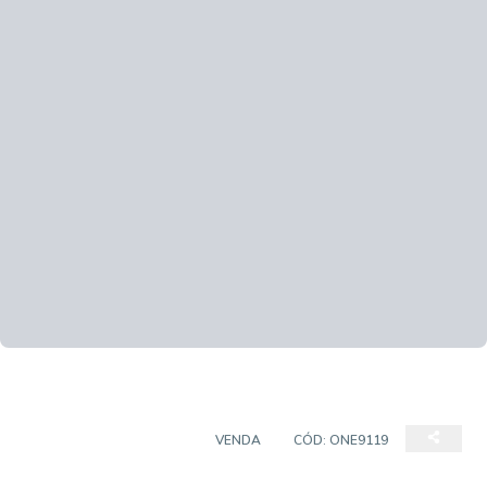
CASA EM CONDOMÍNIO
VENDA
CÓD:
ONE9119