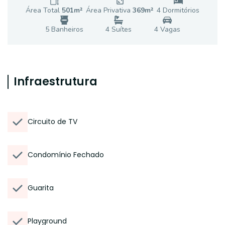
Área Total
501
m²
Área Privativa
369
m²
4
Dormitório
s
5
Banheiro
s
4
Suíte
s
4
Vaga
s
Infraestrutura
Circuito de TV
Condomínio Fechado
Guarita
Playground