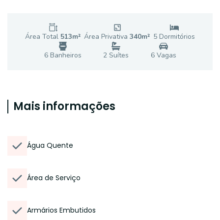
Área Total
513
m²
Área Privativa
340
m²
5
Dormitório
s
6
Banheiro
s
2
Suíte
s
6
Vaga
s
Mais informações
Água Quente
Área de Serviço
Armários Embutidos