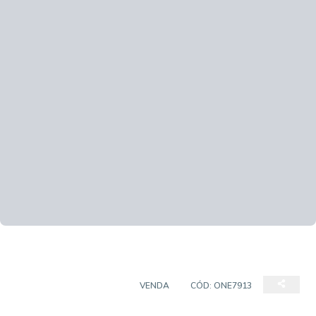
CASA EM CONDOMÍNIO
VENDA
CÓD:
ONE7913