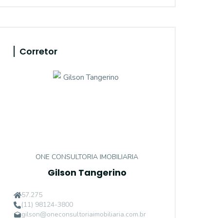
Corretor
ONE CONSULTORIA IMOBILIARIA
Gilson Tangerino
57.275
(11) 98124-3800
gilson@oneconsultoriaimobiliaria.com.br