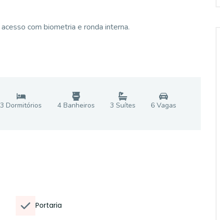
 acesso com biometria e ronda interna.
3
Dormitório
s
4
Banheiro
s
3
Suíte
s
6
Vaga
s
Portaria