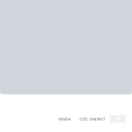
CASA EM CONDOMÍNIO
VENDA
CÓD:
ONE9077