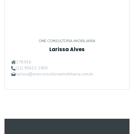
ONE CONSULTORIA IMOBILIARIA
Larissa Alves
178.916
(11) 95413-1900
larissa@oneconsultoriaimobiliaria.com.br