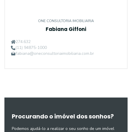
ONE CONSULTORIA IMOBILIARIA
Fabiana Giffoni
274.632
(11) 94875-1000
fabiana@oneconsultoriaimobiliaria.com.br
Procurando o imóvel dos sonhos?
Podemos ajudá-lo a realizar o seu sonho de um imóvel