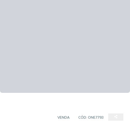
CASA EM CONDOMÍNIO
VENDA
CÓD:
ONE7793