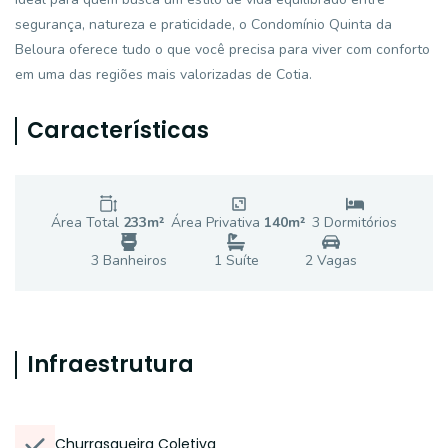
segurança, natureza e praticidade, o Condomínio Quinta da
Beloura oferece tudo o que você precisa para viver com conforto
em uma das regiões mais valorizadas de Cotia.
Características
Área Total
233
m²
Área Privativa
140
m²
3
Dormitório
s
3
Banheiro
s
1
Suíte
2
Vaga
s
Infraestrutura
Churrasqueira Coletiva