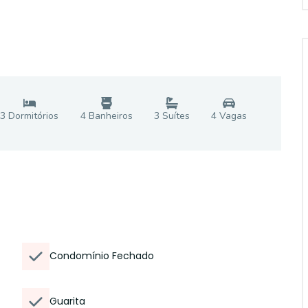
3
Dormitório
s
4
Banheiro
s
3
Suíte
s
4
Vaga
s
Condomínio Fechado
Guarita