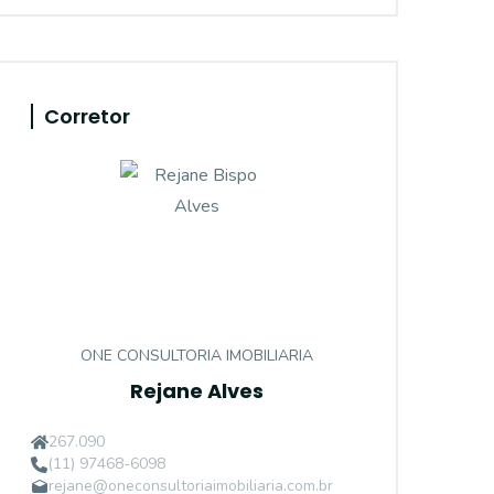
Corretor
ONE CONSULTORIA IMOBILIARIA
Rejane Alves
267.090
(11) 97468-6098
rejane@oneconsultoriaimobiliaria.com.br