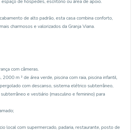
o espaço de hóspedes, escritório ou área de apoio.
cabamento de alto padrão, esta casa combina conforto,
mais charmosos e valorizados da Granja Viana.
urança com câmeras.
000 m ² de área verde, piscina com raia, piscina infantil,
 pergolado com descanso, sistema elétrico subterrâneo,
 subterrâneo e vestiário (masculino e feminino) para
ramado;
rcio local com supermercado, padaria, restaurante, posto de