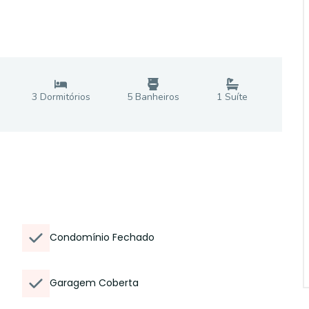
3
Dormitório
s
5
Banheiro
s
1
Suíte
Condomínio Fechado
Garagem Coberta