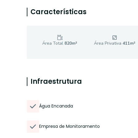
Características
Área Total
820
m²
Área Privativa
411
m²
Infraestrutura
Água Encanada
Empresa de Monitoramento