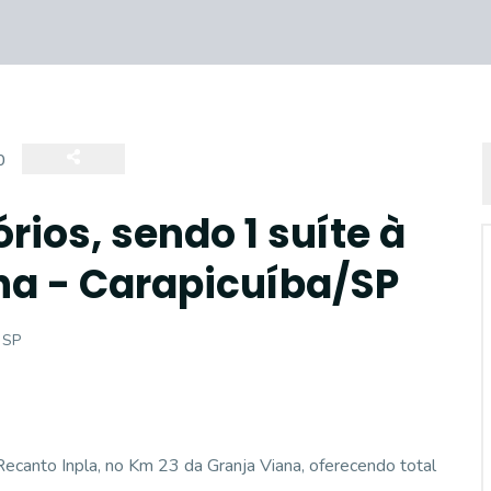
0
ios, sendo 1 suíte à
na - Carapicuíba/SP
 SP
Recanto Inpla, no Km 23 da Granja Viana, oferecendo total