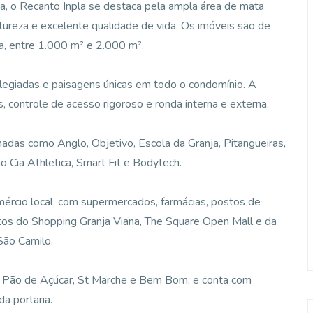
, o Recanto Inpla se destaca pela ampla área de mata
tureza e excelente qualidade de vida. Os imóveis são de
ia, entre 1.000 m² e 2.000 m².
vilegiadas e paisagens únicas em todo o condomínio. A
 controle de acesso rigoroso e ronda interna e externa.
madas como Anglo, Objetivo, Escola da Granja, Pitangueiras,
o Cia Athletica, Smart Fit e Bodytech.
rcio local, com supermercados, farmácias, postos de
utos do Shopping Granja Viana, The Square Open Mall e da
São Camilo.
 Pão de Açúcar, St Marche e Bem Bom, e conta com
a portaria.