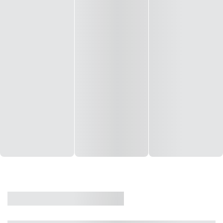
CASA
VENDA
CÓD: 19327