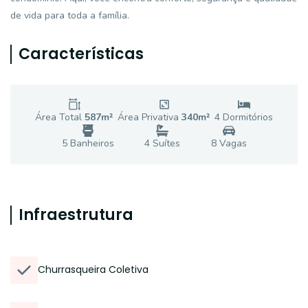
de vida para toda a família.
Características
Área Total
587
m²
Área Privativa
340
m²
4
Dormitório
s
5
Banheiro
s
4
Suíte
s
8
Vaga
s
Infraestrutura
Churrasqueira Coletiva