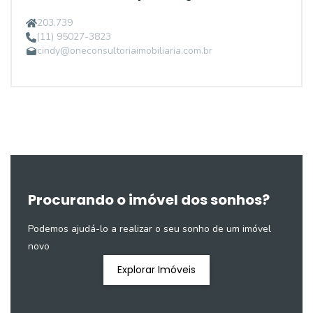
203.739
(11) 95027-3823
cindy@oneconsultoriaimobiliaria.com.br
Procurando o imóvel dos sonhos?
Podemos ajudá-lo a realizar o seu sonho de um imóvel
novo
Explorar Imóveis