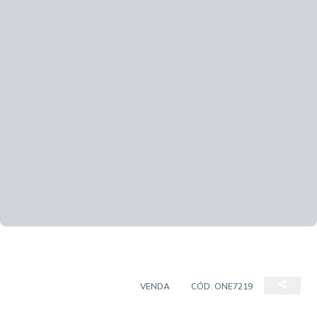
CASA EM CONDOMÍNIO
VENDA
CÓD:
ONE7219