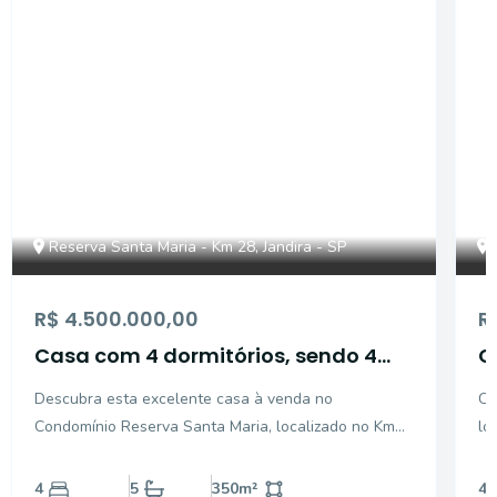
Reserva Santa Maria - Km 28, Jandira - SP
R$ 4.500.000,00
R
Casa com 4 dormitórios, sendo 4
C
suítes para venda -Jandira - SP
s
Descubra esta excelente casa à venda no
Ca
C
Condomínio Reserva Santa Maria, localizado no Km
lo
28 da Rodovia Raposo Tavares. Com arquitetura
28
contemporânea, projeto praticamente térreo e
co
4
5
350
m²
4