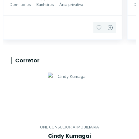
acabamentos de alto padrão, o imóvel foi planejado
of
Dormitórios
Banheiros
Área privativa
Do
para oferecer conforto,
a 
Corretor
ONE CONSULTORIA IMOBILIARIA
Cindy Kumagai