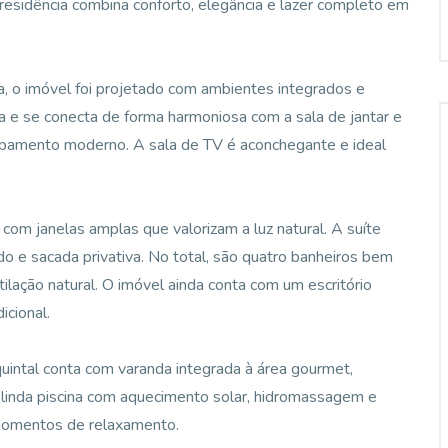
a residência combina conforto, elegância e lazer completo em
, o imóvel foi projetado com ambientes integrados e
la e se conecta de forma harmoniosa com a sala de jantar e
acabamento moderno. A sala de TV é aconchegante e ideal
com janelas amplas que valorizam a luz natural. A suíte
o e sacada privativa. No total, são quatro banheiros bem
ilação natural. O imóvel ainda conta com um escritório
icional.
quintal conta com varanda integrada à área gourmet,
 linda piscina com aquecimento solar, hidromassagem e
 momentos de relaxamento.