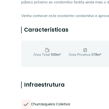
público próximo ao condomínio facilita ainda mais o
Venha conhecer este excelente condomínio e aproveit
Características
Área Total
500
m²
Área Privativa
378
m²
Infraestrutura
Churrasqueira Coletiva