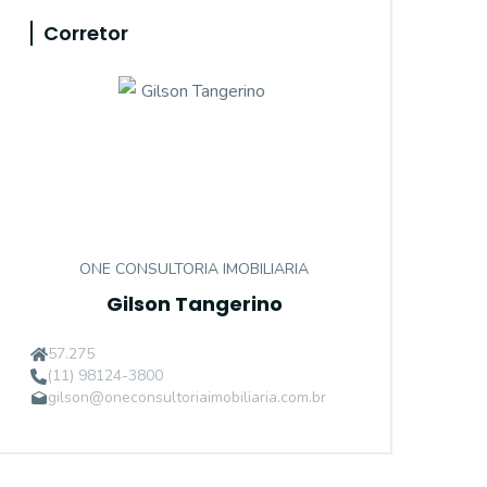
Corretor
ONE CONSULTORIA IMOBILIARIA
Gilson Tangerino
57.275
(11) 98124-3800
gilson@oneconsultoriaimobiliaria.com.br