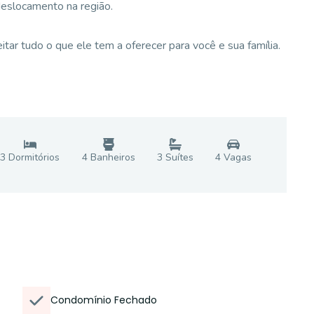
 deslocamento na região.
ar tudo o que ele tem a oferecer para você e sua família.
3
Dormitório
s
4
Banheiro
s
3
Suíte
s
4
Vaga
s
Condomínio Fechado