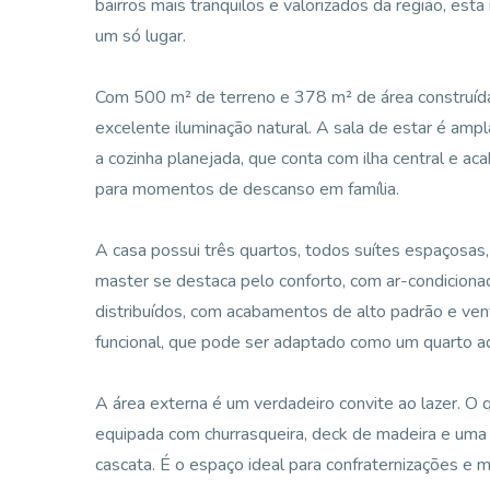
bairros mais tranquilos e valorizados da região, est
um só lugar.
Com 500 m² de terreno e 378 m² de área construída
excelente iluminação natural. A sala de estar é amp
a cozinha planejada, que conta com ilha central e 
para momentos de descanso em família.
A casa possui três quartos, todos suítes espaçosas, 
master se destaca pelo conforto, com ar-condicionad
distribuídos, com acabamentos de alto padrão e vent
funcional, que pode ser adaptado como um quarto ad
A área externa é um verdadeiro convite ao lazer. O 
equipada com churrasqueira, deck de madeira e uma
cascata. É o espaço ideal para confraternizações e