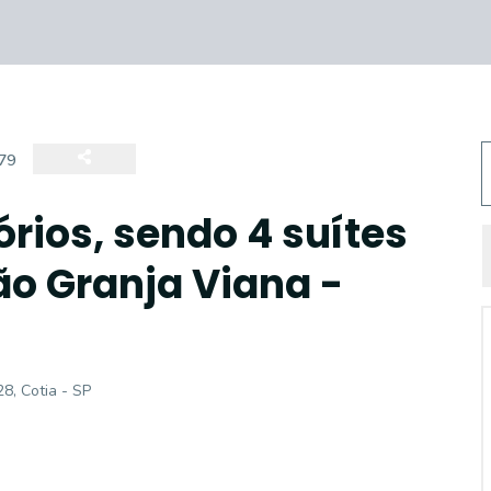
79
rios, sendo 4 suítes
ão Granja Viana -
8, Cotia - SP