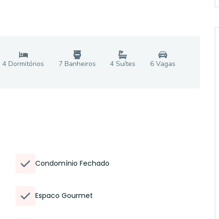
4
Dormitório
s
7
Banheiro
s
4
Suíte
s
6
Vaga
s
Condomínio Fechado
Espaco Gourmet