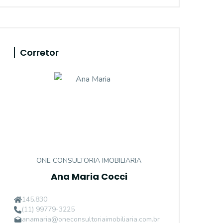
Corretor
ONE CONSULTORIA IMOBILIARIA
Ana Maria Cocci
145.830
(11) 99779-3225
anamaria@oneconsultoriaimobiliaria.com.br