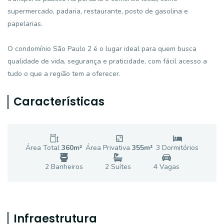
supermercado, padaria, restaurante, posto de gasolina e
papelarias.
O condomínio São Paulo 2 é o lugar ideal para quem busca
qualidade de vida, segurança e praticidade, com fácil acesso a
tudo o que a região tem a oferecer.
Características
Área Total
360
m²
Área Privativa
355
m²
3
Dormitório
s
2
Banheiro
s
2
Suíte
s
4
Vaga
s
Infraestrutura