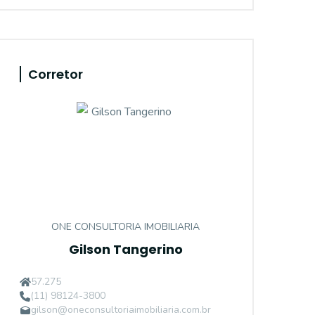
Corretor
ONE CONSULTORIA IMOBILIARIA
Gilson Tangerino
57.275
(11) 98124-3800
gilson@oneconsultoriaimobiliaria.com.br