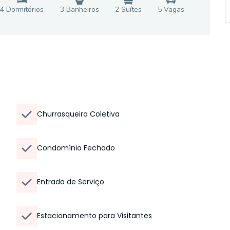
4
Dormitório
s
3
Banheiro
s
2
Suíte
s
5
Vaga
s
Churrasqueira Coletiva
Condomínio Fechado
Entrada de Serviço
Estacionamento para Visitantes