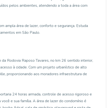
buídos pelos ambientes, atendendo a toda a área com
m ampla área de lazer, conforto e segurança. Estuda
rtamentos em São Paulo.
 da Rodovia Raposo Tavares, no km 26 sentido interior,
acesso à cidade. Com um projeto urbanístico de alto
le, proporcionando aos moradores infraestrutura de
ortaria 24 horas armada, controle de acesso rigoroso e
a você e sua família. A área de lazer do condomínio é
, bocha, futsal, sala de ginástica, playground e pista de