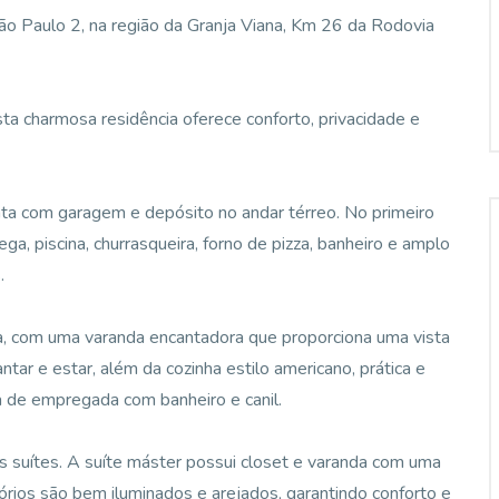
 São Paulo 2, na região da Granja Viana, Km 26 da Rodovia
sta charmosa residência oferece conforto, privacidade e
nta com garagem e depósito no andar térreo. No primeiro
a, piscina, churrasqueira, forno de pizza, banheiro e amplo
.
cia, com uma varanda encantadora que proporciona uma vista
jantar e estar, além da cozinha estilo americano, prática e
ia de empregada com banheiro e canil.
s suítes. A suíte máster possui closet e varanda com uma
tórios são bem iluminados e arejados, garantindo conforto e