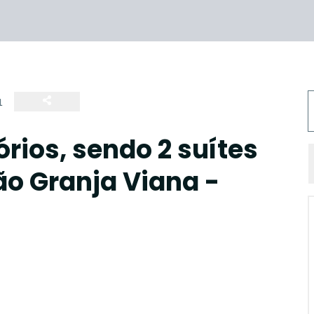
1
rios, sendo 2 suítes
ão Granja Viana -