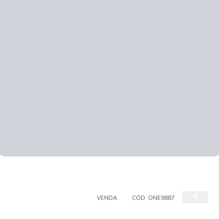
CASA EM CONDOMÍNIO
VENDA
CÓD:
ONE9887