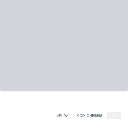
CASA EM CONDOMÍNIO
VENDA
CÓD:
ONE8898