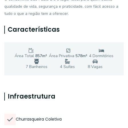
qualidade de vida, segurança e praticidade, com fácil acesso a
tudo o que a região tem a oferecer.
Características
Área Total
857
m²
Área Privativa
578
m²
4
Dormitório
s
7
Banheiro
s
4
Suíte
s
8
Vaga
s
Infraestrutura
Churrasqueira Coletiva