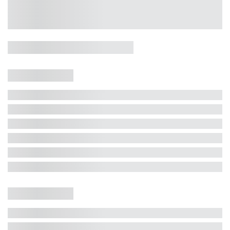
Casa 5 Dormitórios e Jacuzzi -
Jurerê
Jurerê Internacional, Florianópolis - SC