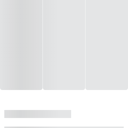
CASA
VENDA
CÓD: 19327