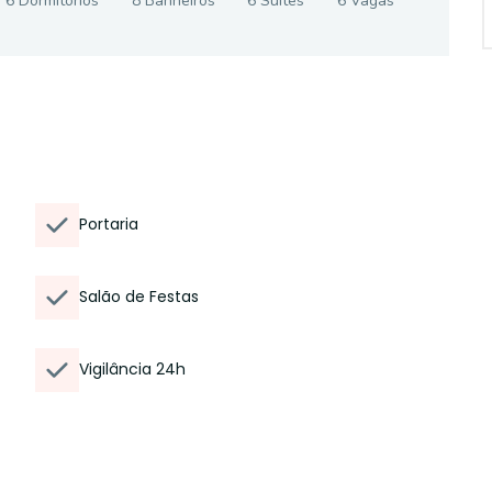
6
Dormitório
s
8
Banheiro
s
6
Suíte
s
6
Vaga
s
Portaria
Salão de Festas
Vigilância 24h