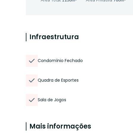
Área Total
1250
m²
Área Privativa
780
m²
Infraestrutura
Condomínio Fechado
Quadra de Esportes
Sala de Jogos
Mais informações