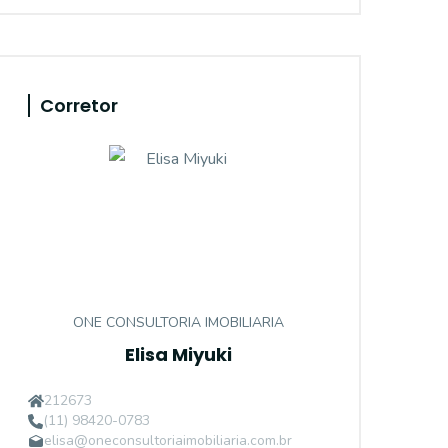
Corretor
ONE CONSULTORIA IMOBILIARIA
Elisa Miyuki
212673
(11) 98420-0783
elisa@oneconsultoriaimobiliaria.com.br