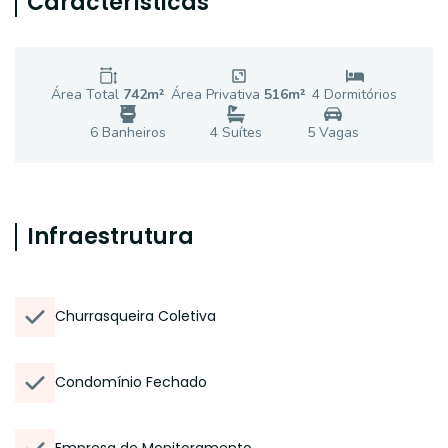
Características
Área Total
742
m²
Área Privativa
516
m²
4
Dormitório
s
6
Banheiro
s
4
Suíte
s
5
Vaga
s
Infraestrutura
Churrasqueira Coletiva
Condomínio Fechado