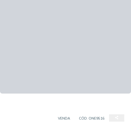
CASA EM CONDOMÍNIO
VENDA
CÓD:
ONE9516