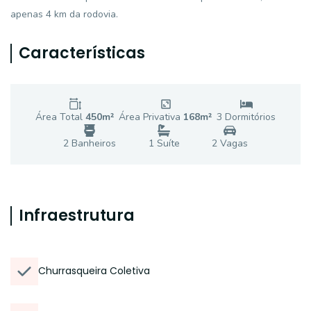
apenas 4 km da rodovia.
Características
Área Total
450
m²
Área Privativa
168
m²
3
Dormitório
s
2
Banheiro
s
1
Suíte
2
Vaga
s
Infraestrutura
Churrasqueira Coletiva