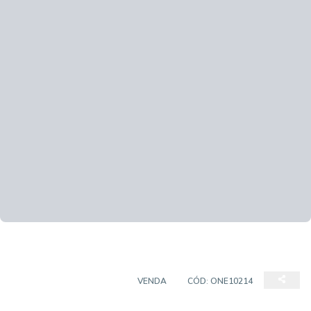
CASA EM CONDOMÍNIO
VENDA
CÓD:
ONE10214