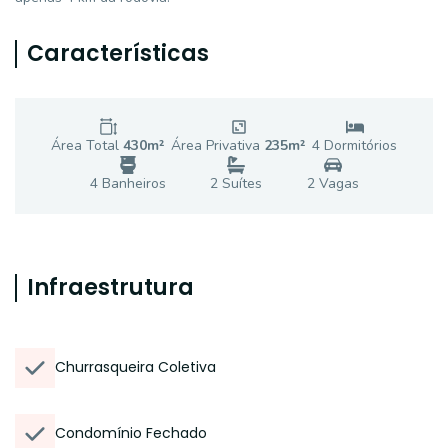
Características
Área Total
430
m²
Área Privativa
235
m²
4
Dormitório
s
4
Banheiro
s
2
Suíte
s
2
Vaga
s
Infraestrutura
Churrasqueira Coletiva
Condomínio Fechado