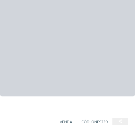
CASA EM CONDOMÍNIO
VENDA
CÓD:
ONE9239