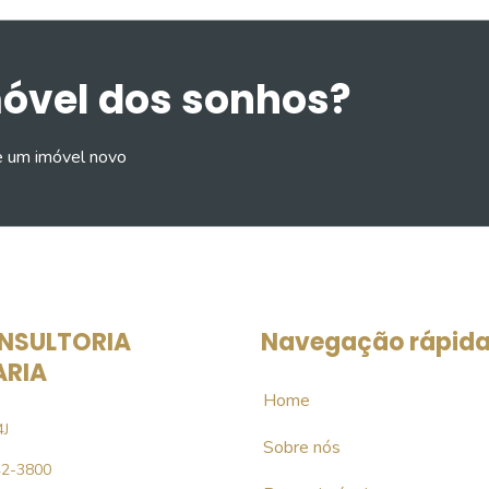
móvel dos sonhos?
e um imóvel novo
NSULTORIA
Navegação rápid
ARIA
Home
4J
Sobre nós
42-3800