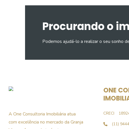
Procurando o i
Podemos ajudá-lo a realizar o seu sonho d
ONE CO
IMOBILI
CRECI
1892
A One Consultoria Imobiliária atua
com excelência no mercado da Granja
(11) 944